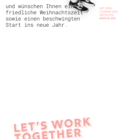
und wünschen Ihnen eine
MIT HIRN,
friedliche Weihnachtszeit
CHARME UND
METHODE!
sowie einen beschwingten
Start ins neue Jahr.
LET’S WORK
TOGETHER